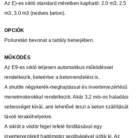
Az E)-es sikló standard méretben kapható: 2.0 m3, 2.5
m3, 3.0 m3 (nedves beton).
OPCIÓK
Poliuretán bevonat a tartály belsejében.
MŰKÖDÉS
Az E9-es sikló teljesen automatikus működéssel
rendelkezik, beleértve a betonrendelést is.
A shuttle négykerék-meghajtással és invertervezérlésű
menetmotorokkal rendelkezik. Akár 3,2 m/s-os haladási
sebességet kínál, ami lehetővé teszi a beton szállítását
távoli lerakóhelyekre.
A siklót a vödör fejjel lefelé fordításával egy
invertervezérelt hajtómotor segítségével ürítik ki. Az