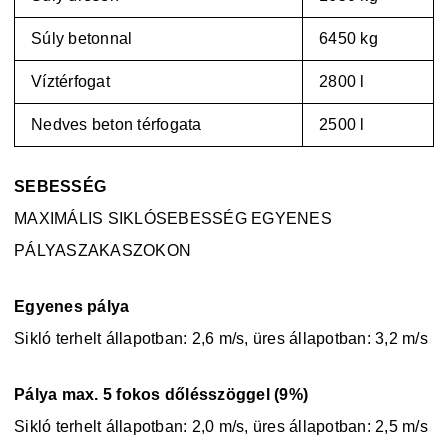
Súly betonnal
6450 kg
Víztérfogat
2800 l
Nedves beton térfogata
2500 l
SEBESSÉG
MAXIMÁLIS SIKLÓSEBESSÉG EGYENES
PÁLYASZAKASZOKON
Egyenes pálya
Sikló terhelt állapotban: 2,6 m/s, üres állapotban: 3,2 m/s
Pálya max. 5 fokos dőlésszöggel (9%)
Sikló terhelt állapotban: 2,0 m/s, üres állapotban: 2,5 m/s