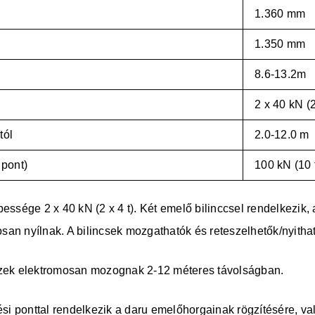
1.360 mm
1.350 mm
8.6-13.2m
2 x 40 kN (2
tól
2.0-12.0 m
 pont)
100 kN (10 
sége 2 x 40 kN (2 x 4 t). Két emelő bilinccsel rendelkezik
an nyílnak. A bilincsek mozgathatók és reteszelhetők/nyitható
szek elektromosan mozognak 2-12 méteres távolságban.
i ponttal rendelkezik a daru emelőhorgainak rögzítésére, va