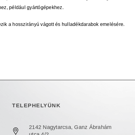
shez, például gyártógépekhez.
ezik a hosszirányú vágott és hulladékdarabok emelésére.
TELEPHELYÜNK
2142 Nagytarcsa, Ganz Ábrahám
utca 4/2