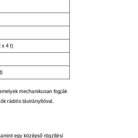
 x 4 t)
t)
, amelyek mechanikusan fogják
k rádiós távirányítóval.
lamint egy középső rögzítési