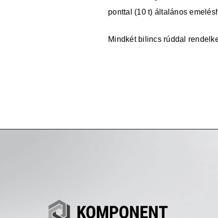
ponttal (10 t) általános emelé
Mindkét bilincs rúddal rendelk