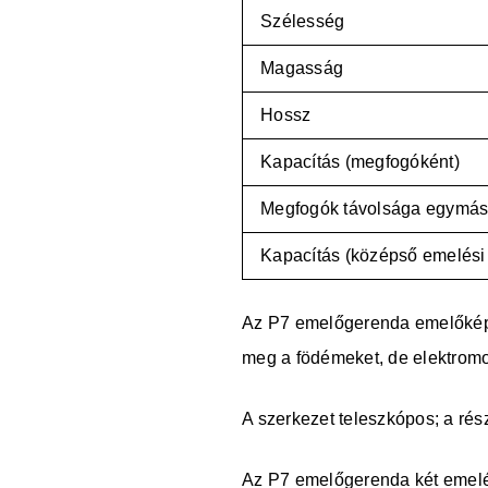
Szélesség
Magasság
Hossz
Kapacítás (megfogóként)
Megfogók távolsága egymás
Kapacítás (középső emelési
Az P7 emelőgerenda emelőképes
meg a födémeket, de elektromos
A szerkezet teleszkópos; a ré
Az P7 emelőgerenda két emelés