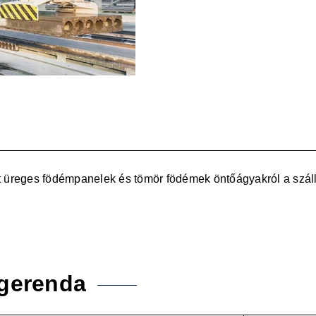
üreges födémpanelek és tömör födémek öntőágyakról a szállí
őgerenda