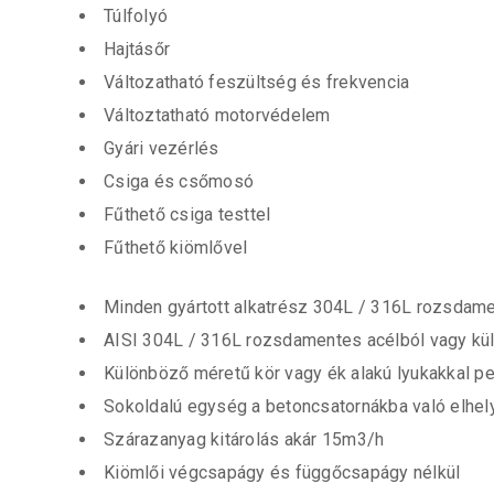
Túlfolyó
Hajtásőr
Változatható feszültség és frekvencia
Változtatható motorvédelem
Gyári vezérlés
Csiga és csőmosó
Fűthető csiga testtel
Fűthető kiömlővel
Minden gyártott alkatrész 304L / 316L rozsdame
AISI 304L / 316L rozsdamentes acélból vagy külön
Különböző méretű kör vagy ék alakú lyukakkal per
Sokoldalú egység a betoncsatornákba való elhe
Szárazanyag kitárolás akár 15m3/h
Kiömlői végcsapágy és függőcsapágy nélkül