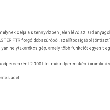
ynek célja a szennyvízben jelen lévő szilárd anyagok 
STER FTR forgó dobszűrőből, szállítócsigából (öntisztí
yan helytakarékos gép, amely több funkciót egyesít eg
dpercenként 2.000 liter másodpercenkénti áramlási s
ntes acél