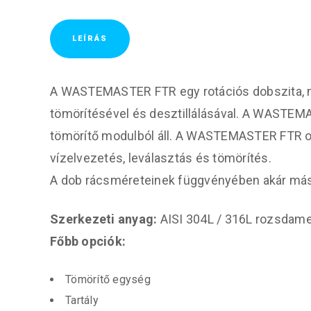
LEÍRÁS
A WASTEMASTER FTR egy rotációs dobszita, mel
tömörítésével és desztillálásával. A WASTEMA
tömörítő modulból áll. A WASTEMASTER FTR ol
vízelvezetés, leválasztás és tömörítés.
A dob rácsméreteinek függvényében akár máso
Szerkezeti anyag:
AISI 304L / 316L rozsdame
Főbb opciók:
Tömörítő egység
Tartály