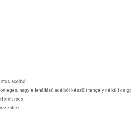
ntes acélból
leges, nagy ellenállású acélból készült tengely nélküli csig
forált rács
lyezéshez