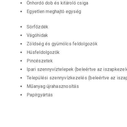
Önhordó dob és kitároló csiga
Egyetlen meghajtó egység
Sörfőzdék
Vágóhidak
Zöldség és gyümölcs feldolgozók
Húsfeldolgozók
Pincészetek
Ipari szennyvíztelepek (beleértve az iszapkezel
Települési szennyvízkezelés (beleértve az isza
Műanyag újrahasznosítás
Papírgyártás