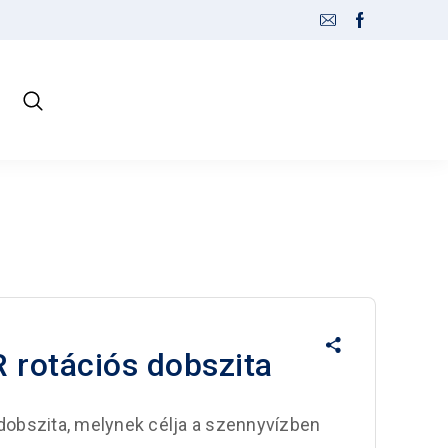
otációs dobszita
bszita, melynek célja a szennyvízben