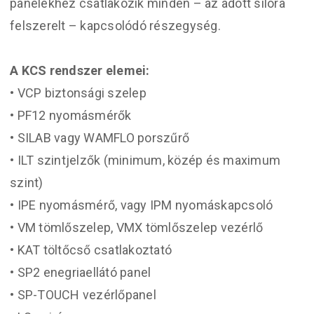
panelekhez csatlakozik minden – az adott silóra
felszerelt – kapcsolódó részegység.
A KCS rendszer elemei:
• VCP biztonsági szelep
• PF12 nyomásmérők
• SILAB vagy WAMFLO porszűrő
• ILT szintjelzők (minimum, közép és maximum
szint)
• IPE nyomásmérő, vagy IPM nyomáskapcsoló
• VM tömlőszelep, VMX tömlőszelep vezérlő
• KAT töltőcső csatlakoztató
• SP2 enegriaellátó panel
• SP-TOUCH vezérlőpanel