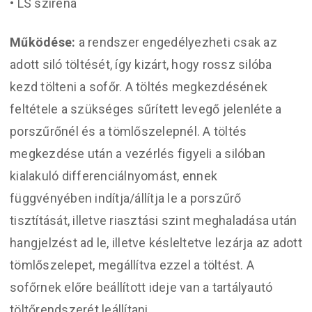
• LS sziréna
Működése:
a rendszer engedélyezheti csak az
adott siló töltését, így kizárt, hogy rossz silóba
kezd tölteni a sofőr. A töltés megkezdésének
feltétele a szükséges sűrített levegő jelenléte a
porszűrőnél és a tömlőszelepnél. A töltés
megkezdése után a vezérlés figyeli a silóban
kialakuló differenciálnyomást, ennek
függvényében indítja/állítja le a porszűrő
tisztítását, illetve riasztási szint meghaladása után
hangjelzést ad le, illetve késleltetve lezárja az adott
tömlőszelepet, megállítva ezzel a töltést. A
sofőrnek előre beállított ideje van a tartályautó
töltőrendszerét leállítani.