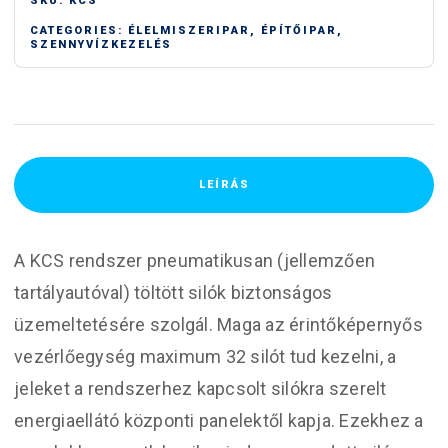
SKU:
KCS
CATEGORIES:
ÉLELMISZERIPAR
,
ÉPÍTŐIPAR
,
SZENNYVÍZKEZELÉS
LEÍRÁS
A KCS rendszer pneumatikusan (jellemzően
tartályautóval) töltött silók biztonságos
üzemeltetésére szolgál. Maga az érintőképernyős
vezérlőegység maximum 32 silót tud kezelni, a
jeleket a rendszerhez kapcsolt silókra szerelt
energiaellátó központi panelektől kapja. Ezekhez a