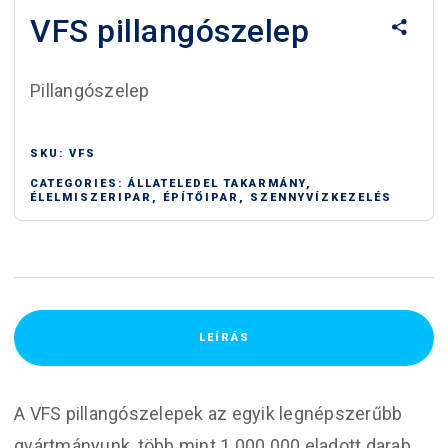
VFS pillangószelep
Pillangószelep
SKU:
VFS
CATEGORIES:
ÁLLATELEDEL TAKARMÁNY
,
ÉLELMISZERIPAR
,
ÉPÍTŐIPAR
,
SZENNYVÍZKEZELÉS
LEÍRÁS
A VFS pillangószelepek az egyik legnépszerűbb
gyártmányunk, több mint 1.000.000 eladott darab