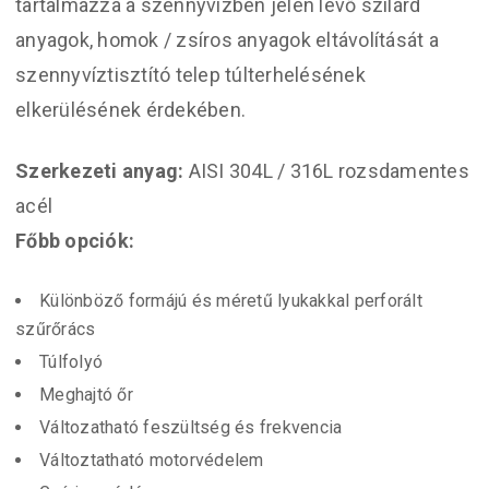
tartalmazza a szennyvízben jelen lévő szilárd
anyagok, homok / zsíros anyagok eltávolítását a
szennyvíztisztító telep túlterhelésének
elkerülésének érdekében.
Szerkezeti anyag:
AISI 304L / 316L rozsdamentes
acél
Főbb opciók:
Különböző formájú és méretű lyukakkal perforált
szűrőrács
Túlfolyó
Meghajtó őr
Változatható feszültség és frekvencia
Változtatható motorvédelem