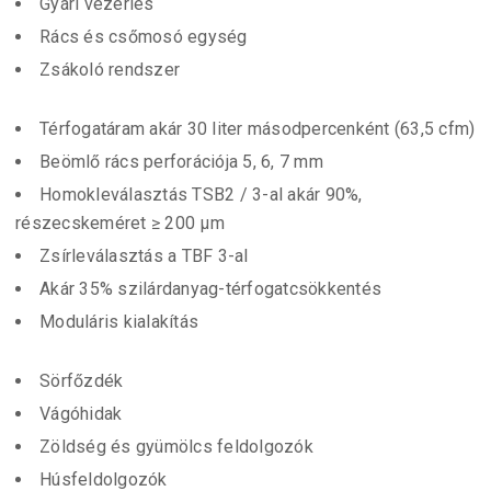
Gyári vezérlés
Rács és csőmosó egység
Zsákoló rendszer
Térfogatáram akár 30 liter másodpercenként (63,5 cfm)
Beömlő rács perforációja 5, 6, 7 mm
Homokleválasztás TSB2 / 3-al akár 90%,
részecskeméret ≥ 200 μm
Zsírleválasztás a TBF 3-al
Akár 35% szilárdanyag-térfogatcsökkentés
Moduláris kialakítás
Sörfőzdék
Vágóhidak
Zöldség és gyümölcs feldolgozók
Húsfeldolgozók