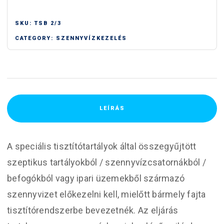
SKU:
TSB 2/3
CATEGORY:
SZENNYVÍZKEZELÉS
LEÍRÁS
A speciális tisztítótartályok által összegyűjtött
szeptikus tartályokból / szennyvízcsatornákból /
befogókból vagy ipari üzemekből származó
szennyvizet előkezelni kell, mielőtt bármely fajta
tisztítórendszerbe bevezetnék. Az eljárás