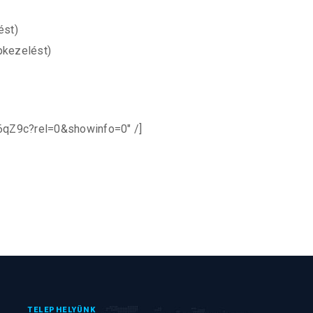
ést)
pkezelést)
6qZ9c?rel=0&showinfo=0″ /]
TELEPHELYÜNK