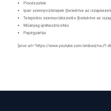
Pincészetek
Ipari szennyvíztelepek (beleértve az iszapkezel
Települési szennyvízkezelés (beleértve az isza
Műanyag újrahasznosítás
Papírgyártás
[arve url=”https://www.youtube.com/embed/neJT-d