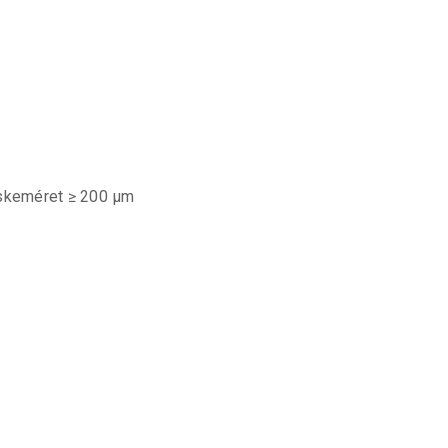
cskeméret ≥ 200 μm