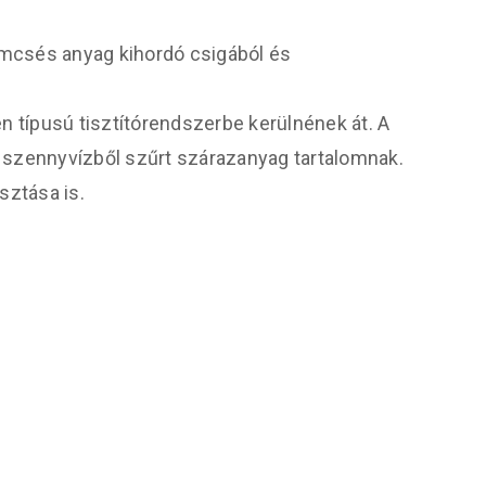
mcsés anyag kihordó csigából és
en típusú tisztítórendszerbe kerülnének át. A
 szennyvízből szűrt szárazanyag tartalomnak.
sztása is.