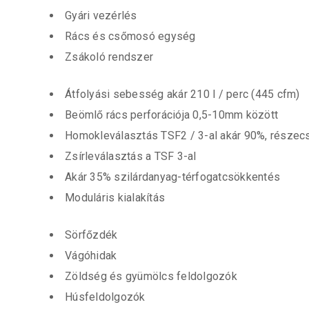
Gyári vezérlés
Rács és csőmosó egység
Zsákoló rendszer
Átfolyási sebesség akár 210 l / perc (445 cfm)
Beömlő rács perforációja 0,5-10mm között
Homokleválasztás TSF2 / 3-al akár 90%, része
Zsírleválasztás a TSF 3-al
Akár 35% szilárdanyag-térfogatcsökkentés
Moduláris kialakítás
Sörfőzdék
Vágóhidak
Zöldség és gyümölcs feldolgozók
Húsfeldolgozók