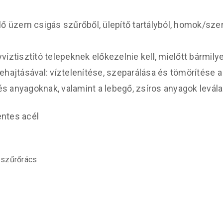
üzem csigás szűrőből, ülepítő tartályból, homok/sze
ztisztító telepeknek előkezelnie kell, mielőtt bármily
jtásával: víztelenítése, szeparálása és tömörítése a
 anyagoknak, valamint a lebegő, zsíros anyagok levála
ntes acél
 szűrőrács