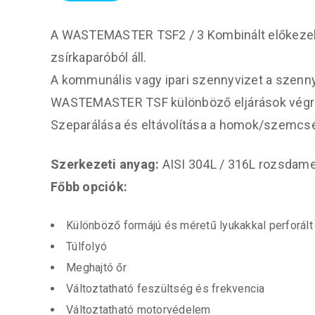
A WASTEMASTER TSF2 / 3 Kombinált előkezelő 
zsírkaparóból áll.
A kommunális vagy ipari szennyvizet a szennyví
WASTEMASTER TSF különböző eljárások végreha
Szeparálása és eltávolítása a homok/szemcsés
Szerkezeti anyag:
AISI 304L / 316L rozsdame
Főbb opciók:
Különböző formájú és méretű lyukakkal perforált
Túlfolyó
Meghajtó őr
Változtatható feszültség és frekvencia
Változtatható motorvédelem