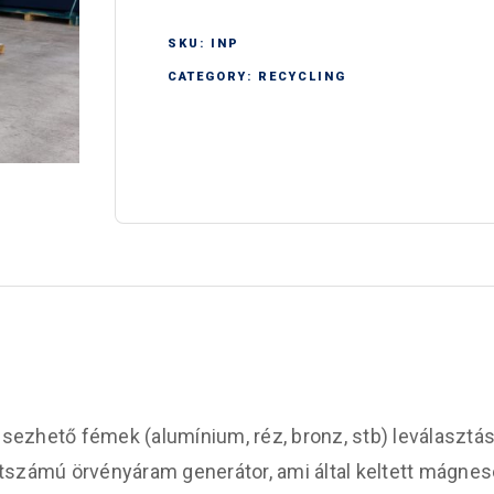
SKU:
INP
CATEGORY:
RECYCLING
zhető fémek (alumínium, réz, bronz, stb) leválasztás
tszámú örvényáram generátor, ami által keltett mágne