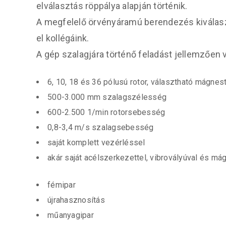
elválasztás röppálya alapján történik.
A megfelelő örvényáramú berendezés kiválaszt
el kollégáink.
A gép szalagjára történő feladást jellemzően v
6, 10, 18 és 36 pólusú rotor, választható mágnes
500-3.000 mm szalagszélesség
600-2.500 1/min rotorsebesség
0,8-3,4 m/s szalagsebesség
saját komplett vezérléssel
akár saját acélszerkezettel, vibrovályúval és m
fémipar
újrahasznosítás
műanyagipar