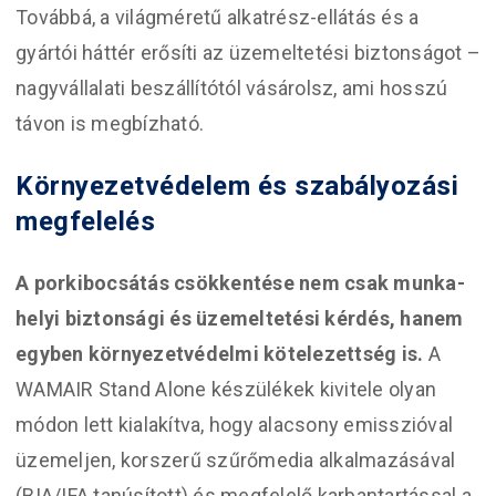
Továbbá, a világméretű alkatrész-ellátás és a
gyártói háttér erősíti az üzemeltetési biztonságot –
nagyvállalati beszállítótól vásárolsz, ami hosszú
távon is megbízható.
Környezetvédelem és szabályozási
megfelelés
A porkibocsátás csökkentése nem csak munka­
helyi biztonsági és üzemeltetési kérdés, hanem
egyben környezetvédelmi kötelezettség is.
A
WAMAIR Stand Alone készülékek kivitele olyan
módon lett kialakítva, hogy alacsony emisszióval
üzemeljen, korszerű szűrőmedia alkalmazásával
(BIA/IFA tanúsított) és megfelelő karbantartással a