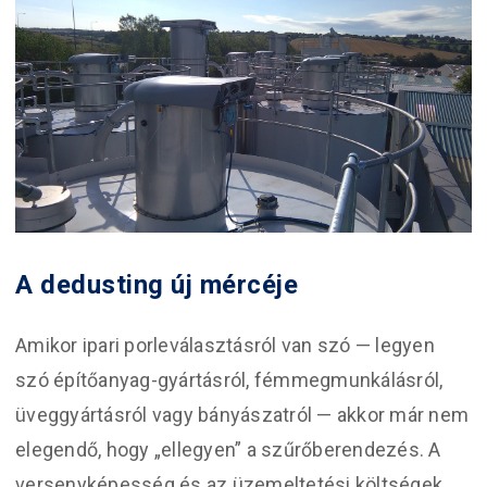
A dedusting új mércéje
Amikor ipari porleválasztásról van szó — legyen
szó építőanyag-gyártásról, fémmegmunkálásról,
üveggyártásról vagy bányászatról — akkor már nem
elegendő, hogy „ellegyen” a szűrőberendezés. A
versenyképesség és az üzemeltetési költségek