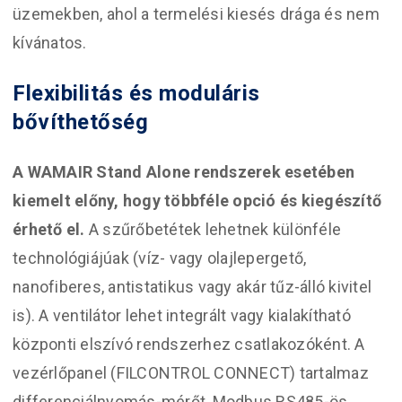
üzemekben, ahol a termelési kiesés drága és nem
kívánatos.
Flexibilitás és moduláris
bővíthetőség
A WAMAIR Stand Alone rendszerek esetében
kiemelt előny, hogy többféle opció és kiegészítő
érhető el.
A szűrőbetétek lehetnek különféle
technológiájúak (víz- vagy olajlepergető,
nanofiberes, antistatikus vagy akár tűz-álló kivitel
is). A ventilátor lehet integrált vagy kialakítható
központi elszívó rendszerhez csatlakozóként. A
vezérlőpanel (FILCONTROL CONNECT) tartalmaz
differenciál­nyomás-mérőt, Modbus RS485-ös